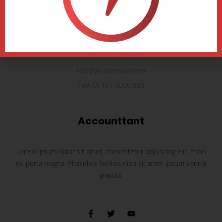
Patricia C. Amedee 4401 Waldeck Street Grapevine Nashville,
TX 76051
info@yourdomain.com
+99 (0) 101 0000 888
Accounttant
Lorem ipsum dolor sit amet, consectetur adipiscing elit. Proin
eu porta magna. Phasellus facilisis nibh sit amet ipsum viverra
gravida.