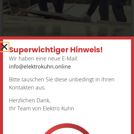
Verschiedene Solarmodule im
Superwichtiger Hinweis!
Vergleich
Wir haben eine neue E-Mail:
Auf dem Markt ist die Auswahl an
info@elektrokuhn.online
verschiedenen Solarmodulen für Photovoltaik
Bitte tauschen Sie diese unbedingt in Ihren
(PV) groß. Wir geben Ihnen einen Überblick.
Kontakten aus.
Mehr lesen
Herzlichen Dank,
Ihr Team von Elektro Kuhn