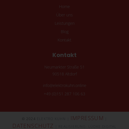
Home
Über uns
Leistungen
Blog
Kontakt
Kontakt
Neumarkter Straße 51
90518 Altdorf
info@elektrokuhn.online
+49 (0)151 287 106 63
IMPRESSUM
© 2024
ELEKTRO KUHN |
|
DATENSCHUTZ
| REALISIERUNG: LÜDKE.DIGITAL