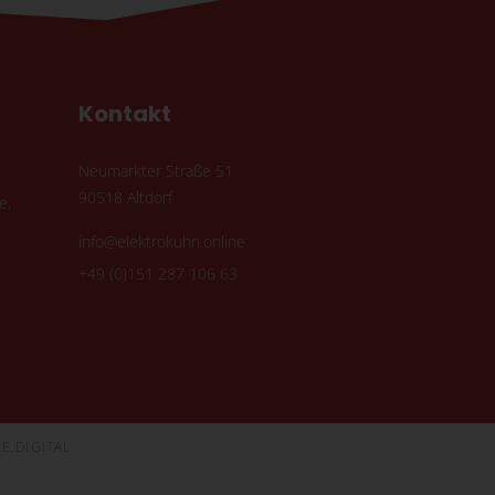
Kontakt
Neumarkter Straße 51
90518 Altdorf
e,
info@elektrokuhn.online
+49 (0)151 287 106 63
E.DIGITAL