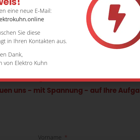
eis!
en eine neue E-Mail:
ektrokuhn.online
uschen Sie diese
gt in Ihren Kontakten aus.
hen Dank,
m von Elektro Kuhn
Ideen und Problemlöser gesu
tzt und geerdet?
euen uns - mit Spannung - auf Ihre Aufga
Vorname