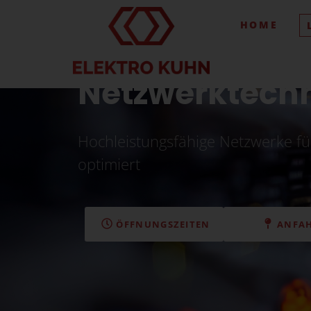
HOME
Netzwerktech
Hochleistungsfähige Netzwerke fü
optimiert
ÖFFNUNGSZEITEN
ANFA