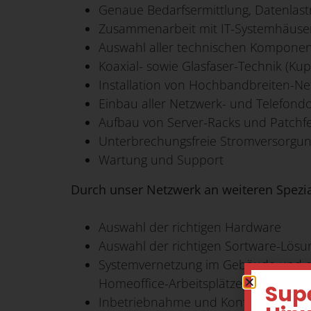
Genaue Bedarfsermittlung, Datenlas
Zusammenarbeit mit IT-Systemhäuse
Auswahl aller technischen Kompone
Koaxial- sowie Glasfaser-Technik (Kupf
Installation von Hochbandbreiten-Ne
Einbau aller Netzwerk- und Telefondo
Aufbau von Server-Racks und Patchf
Unterbrechungsfreie Stromversorgu
Wartung und Support
Durch unser Netzwerk an weiteren Spezial
Auswahl der richtigen Hardware
Auswahl der richtigen Sortware-Lösun
Systemvernetzung im Gebäude und dar
Homeoffice-Arbeitsplätze)
Sup
Inbetriebnahme und Konfiguration al