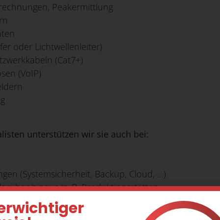
trechnungen, Peakermittlung
rn
nten
er oder Lichtwellenleiter)
tzwerkkabeln (Cat7+)
sen (VoIP)
eldern
ng
isten unterstützen wir sie auch bei:
gen (Systemsicherheit, Backup, Cloud, …)
über hinaus (z. B. Produktionsstätten,
erwichtiger
ler Geräte