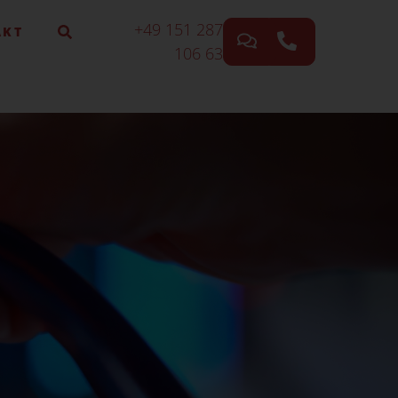
+49 151 287
AKT
106 63