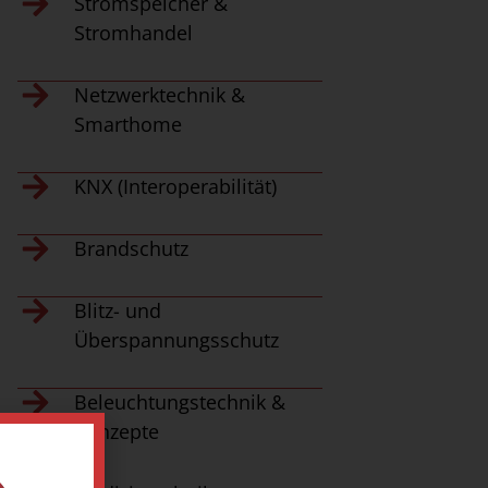
Stromspeicher &
Stromhandel
Netzwerktechnik &
Smarthome
KNX (Interoperabilität)​
Brandschutz
Blitz- und
Überspannungsschutz
Beleuchtungstechnik &
Konzepte