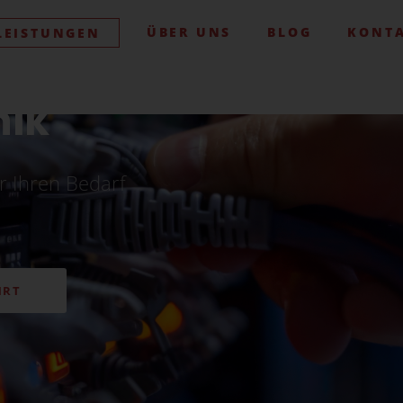
ÜBER UNS
BLOG
KONT
LEISTUNGEN
nik
r Ihren Bedarf
HRT