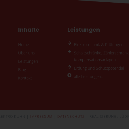
Inhalte
Leistungen
Home
Elektrotechnik & Prüfungen
Über uns
Schaltschränke, Zählerschränk
Kompensationsanlagen
Leistungen
Erdung und Schutzpotential
Blog
alle Leistungen...
Kontakt
LEKTRO KUHN |
IMPRESSUM
|
DATENSCHUTZ
| REALISIERUNG: LÜDK