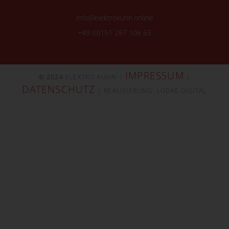
info@elektrokuhn.online
+49 (0)151 287 106 63
IMPRESSUM
© 2024
ELEKTRO KUHN |
|
DATENSCHUTZ
| REALISIERUNG: LÜDKE.DIGITAL