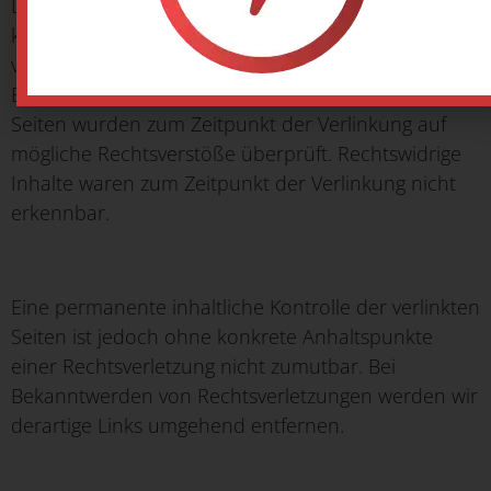
Deshalb können wir für diese fremden Inhalte auch
keine Gewähr übernehmen. Für die Inhalte der
verlinkten Seiten ist stets der jeweilige Anbieter oder
Betreiber der Seiten verantwortlich. Die verlinkten
Seiten wurden zum Zeitpunkt der Verlinkung auf
mögliche Rechtsverstöße überprüft. Rechtswidrige
Inhalte waren zum Zeitpunkt der Verlinkung nicht
erkennbar.
Eine permanente inhaltliche Kontrolle der verlinkten
Seiten ist jedoch ohne konkrete Anhaltspunkte
einer Rechtsverletzung nicht zumutbar. Bei
Bekanntwerden von Rechtsverletzungen werden wir
derartige Links umgehend entfernen.