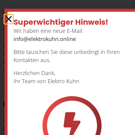
Verpflichtungen zur Entfernung oder Sperrung der
Superwichtiger Hinweis!
Nutzung von Informationen nach den allgemeinen
Gesetzen bleiben hiervon unberührt. Eine
Wir haben eine neue E-Mail:
diesbezügliche Haftung ist jedoch erst ab dem
info@elektrokuhn.online
Zeitpunkt der Kenntnis einer konkreten
Bitte tauschen Sie diese unbedingt in Ihren
Rechtsverletzung möglich. Bei Bekanntwerden von
Kontakten aus.
entsprechenden Rechtsverletzungen werden wir
diese Inhalte umgehend entfernen.
Herzlichen Dank,
Ihr Team von Elektro Kuhn
Haftung für Links
Unser Angebot enthält Links zu externen Websites
Dritter, auf deren Inhalte wir keinen Einfluss haben.